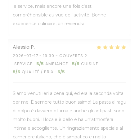
le service, mais encore une fois c'est
compréhensible au vue de l'activité. Bonne
expérience culinaire, on reviendra.
Alessia
P
2026-07-17
- 19:30 - COUVERTS 2
SERVICE
:
5
/5
AMBIANCE
:
5
/5
CUISINE
:
5
/5
QUALITÉ / PRIX
:
5
/5
Siamo venuti ieri a cena qui, ed era la seconda volta
per me. È sempre tutto buonissimo! La pasta al ragu
di polpo è davvero ottima e anche gli antipasti sono
molto buoni. Il locale è bello e ha un’atmosfera
intima e accogliente. Un ringraziamento speciale al
cameriere italiano, che è simpatico e molto