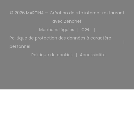
© 2026 MARTINA — Création de site internet restaurant
((ouvre une nouvelle fen
avec
Zenchef
Mentions légales
CGU
((ouvre une nouvelle fenêtre))
((ouvre une nouvelle
Politique de protection des données à caractère
((ouvre une nouvelle fenêtre))
personnel
Politique de cookies
Accessibilite
((ouvre une nouvelle fenêtre))
((ouvre une nouvell