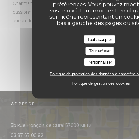
Charmante trattoria que je recommande à tous les
préférences. Vous pouvez modif
vos choix à tout moment en cliq
passionnés de cuisine italienne. Je reviendrai sans
sur l'icône représentant un cooki
aucun doute.
bas à gauche des pages du sit
Tout accepter
1
2
3
Tout refuser
Personnaliser
Politique de protection des données à caractère 
Politique de gestion des cookies
ADRESSE
((ouvre une nouvelle 
5b Rue François de Curel 57000 METZ
03 87 67 06 92