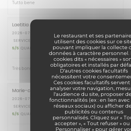
Tutto bene
Laetitia
A
2026-07-07
- 12:00 - COUVERTS 2
Le restaurant et ses partenair
SERVICE
:
5
/5
AMBIANCE
:
5
/5
CUISINE
:
utilisent des cookies sur ce sit
pouvant impliquer la collecte 
5
/5
QUALITÉ / PRIX
:
5
/5
données à caractère personnel.
cookies dits « nécessaires » so
obligatoires et installés par défa
Très bons plats
D'autres cookies facultatifs
nécessitent votre consentemen
Ces cookies facultatifs servent
analyser votre navigation, mesu
Marie-claire
V
l'audience du site, proposer d
2026-07-08
- 12:00 - COUVERTS 2
fonctionnalités (ex : en lien avec
réseaux sociaux) ou afficher d
SERVICE
:
5
/5
AMBIANCE
:
4
/5
CUISINE
:
publicités ou contenus
5
/5
QUALITÉ / PRIX
:
5
/5
personnalisés. Cliquez sur « To
accepter », « Tout refuser » ou 
Personnaliser » pour gérer vo