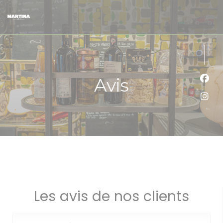
Personnalisation de vos choix en matière de cookies
Avis
Face
Inst
Les avis de nos clients