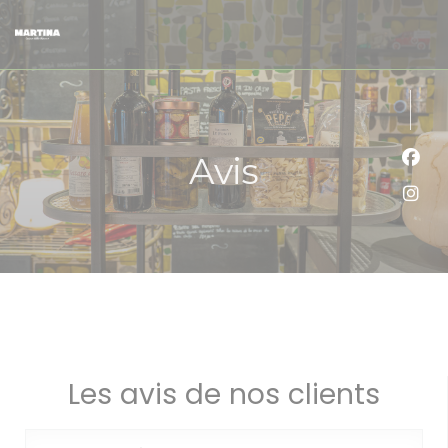
Personnalisation de vos choix en matière de cookies
Avis
Face
Inst
Les avis de nos clients