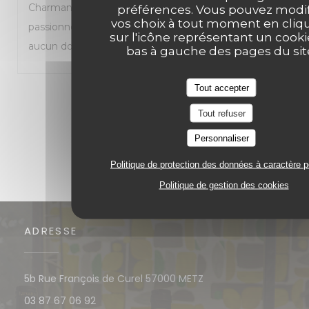
Charmante trattoria que je recommande à tous les
préférences. Vous pouvez modif
vos choix à tout moment en cliq
passionnés de cuisine italienne. Je reviendrai sans
sur l'icône représentant un cooki
aucun doute.
bas à gauche des pages du sit
Tout accepter
1
2
3
Tout refuser
Personnaliser
Politique de protection des données à caractère 
Politique de gestion des cookies
ADRESSE
((ouvre une nouvelle 
5b Rue François de Curel 57000 METZ
03 87 67 06 92