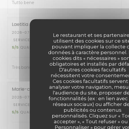
Tutto bene
Laetitia
A
2026-07-07
- 12:00 - COUVERTS 2
Le restaurant et ses partenair
SERVICE
:
5
/5
AMBIANCE
:
5
/5
CUISINE
:
utilisent des cookies sur ce sit
pouvant impliquer la collecte 
5
/5
QUALITÉ / PRIX
:
5
/5
données à caractère personnel.
cookies dits « nécessaires » so
obligatoires et installés par défa
Très bons plats
D'autres cookies facultatifs
nécessitent votre consentemen
Ces cookies facultatifs servent
analyser votre navigation, mesu
Marie-claire
V
l'audience du site, proposer d
2026-07-08
- 12:00 - COUVERTS 2
fonctionnalités (ex : en lien avec
réseaux sociaux) ou afficher d
SERVICE
:
5
/5
AMBIANCE
:
4
/5
CUISINE
:
publicités ou contenus
5
/5
QUALITÉ / PRIX
:
5
/5
personnalisés. Cliquez sur « To
accepter », « Tout refuser » ou 
Personnaliser » pour gérer vo