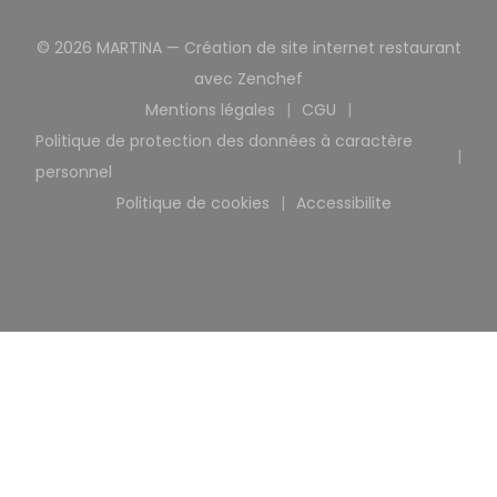
© 2026 MARTINA — Création de site internet restaurant
((ouvre une nouvelle fen
avec
Zenchef
Mentions légales
CGU
((ouvre une nouvelle fenêtre))
((ouvre une nouvelle
Politique de protection des données à caractère
((ouvre une nouvelle fenêtre))
personnel
Politique de cookies
Accessibilite
((ouvre une nouvelle fenêtre))
((ouvre une nouvell