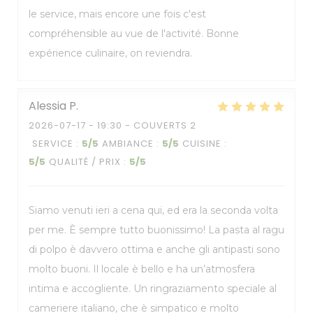
le service, mais encore une fois c'est
compréhensible au vue de l'activité. Bonne
expérience culinaire, on reviendra.
Alessia
P
2026-07-17
- 19:30 - COUVERTS 2
SERVICE
:
5
/5
AMBIANCE
:
5
/5
CUISINE
:
5
/5
QUALITÉ / PRIX
:
5
/5
Siamo venuti ieri a cena qui, ed era la seconda volta
per me. È sempre tutto buonissimo! La pasta al ragu
di polpo è davvero ottima e anche gli antipasti sono
molto buoni. Il locale è bello e ha un’atmosfera
intima e accogliente. Un ringraziamento speciale al
cameriere italiano, che è simpatico e molto