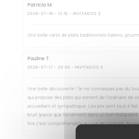
Patricia
M
2026-07-18
- 12:15 - INVITADOS 2
Une belle carte de plats traditionnels italiens, gou
Pauline
T
2026-07-17
- 20:30 - INVITADOS 3
Une belle découverte ! Je ne connaissais pas du tout
qui propose des plats qui sortent de l'ordinaire de 
accueillant et sympathique. Les prix sont tout à fai
bruit (parce que forcément dans un bon restaurant 
fois c'est compréhensible au vue de l'activité. Bonne