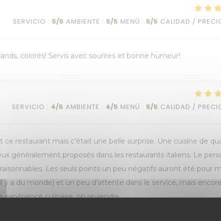
SERVICIO
:
5
/5
AMBIENTE
:
5
/5
MENÚ
:
5
/5
CALIDAD / PRECI
rmands, colorés! Servis avec sourires et bonne humeur!
SERVICIO
:
4
/5
AMBIENTE
:
4
/5
MENÚ
:
5
/5
CALIDAD / PRECI
 ce restaurant mais c'était une belle surprise. Une cuisine de qua
ceux généralement proposés dans les restaurants italiens. Le per
t raisonnables. Les seuls points un peu négatifs auront été pour m
il y a du monde) et un peu d'attente dans le service, mais encor
 expérience culinaire, on reviendra.