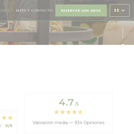
ES
IONES
MAPA Y CONTACTO
RESERVAR UNA MESA
Face
Inst
4.7
/5
Valoración media —
934 Opiniones
O
:
5
/5