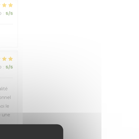
O
:
5
/5
O
:
5
/5
lité
sonnel
oi le
e une