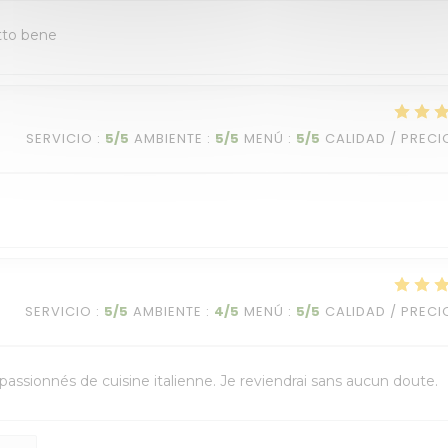
utto bene
SERVICIO
:
5
/5
AMBIENTE
:
5
/5
MENÚ
:
5
/5
CALIDAD / PRECI
SERVICIO
:
5
/5
AMBIENTE
:
4
/5
MENÚ
:
5
/5
CALIDAD / PRECI
assionnés de cuisine italienne. Je reviendrai sans aucun doute.