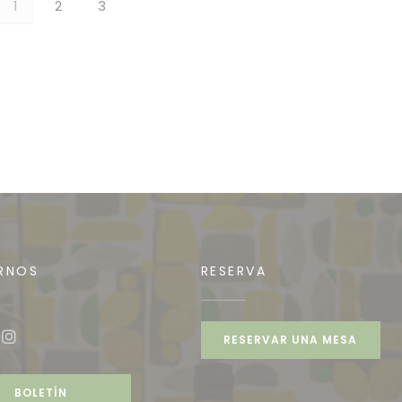
1
2
3
RNOS
RESERVA
RESERVAR UNA MESA
book ((abre en una nueva ventana))
Instagram ((abre en una nueva ventana))
BOLETÍN