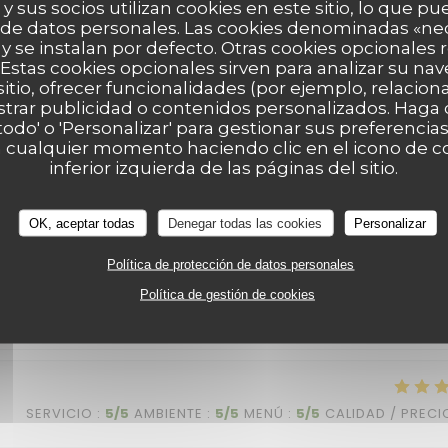
 y sus socios utilizan cookies en este sitio, lo que pu
 de datos personales. Las cookies denominadas «ne
 y se instalan por defecto. Otras cookies opcionales
SERVICIO
:
5
/5
AMBIENTE
:
5
/5
MENÚ
:
5
/5
CALIDAD / PRECI
Estas cookies opcionales sirven para analizar su nav
sitio, ofrecer funcionalidades (por ejemplo, relacio
strar publicidad o contenidos personalizados. Haga c
a per me. È sempre tutto buonissimo! La pasta al ragu di polpo è
 todo' o 'Personalizar' para gestionar sus preferenci
 cualquier momento haciendo clic en el icono de co
i. Il locale è bello e ha un’atmosfera intima e accogliente. Un
inferior izquierda de las páginas del sitio.
 simpatico e molto divertente! Grazie per la vostra accoglienza,
OK, aceptar todas
Denegar todas las cookies
Personalizar
Política de protección de datos personales
Política de gestión de cookies
SERVICIO
:
4
/5
AMBIENTE
:
5
/5
MENÚ
:
5
/5
CALIDAD / PRECI
SERVICIO
:
5
/5
AMBIENTE
:
5
/5
MENÚ
:
5
/5
CALIDAD / PRECI