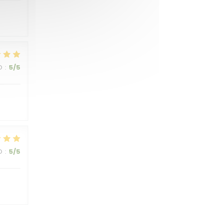
O
:
5
/5
O
:
5
/5