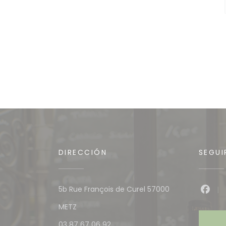
DIRECCIÓN
SEGUI
5b Rue François de Curel 57000
Face
((abre en una nueva ventana))
METZ
03 87 67 06 92