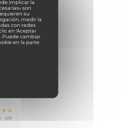
ede implicar la
cesarias» son
 requieren su
O
:
5
/5
egación, medir la
nadas con redes
lic en 'Aceptar
as. Puede cambiar
okie en la parte
O
:
5
/5
O
:
5
/5