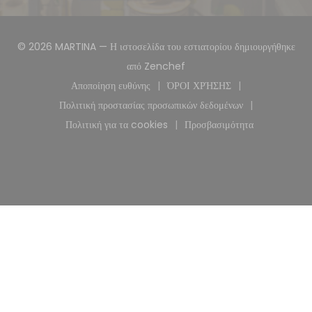
© 2026 MARTINA — Η ιστοσελίδα του εστιατορίου δημιουργήθηκε
((ανοίγει σε νέο παράθυρο))
από
Zenchef
Αποποίηση ευθύνης
ΌΡΟΙ ΧΡΉΣΗΣ
((ανοίγει σε νέο παράθυρο))
((ανοίγει σε νέο παράθυρ
Πολιτική προστασίας προσωπικών δεδομένων
((ανοίγει σε νέο παράθυρο))
Πολιτική για τα cookies
Προσβασιμότητα
((ανοίγει σε νέο παράθυρο))
((ανοίγει σε νέο παρά