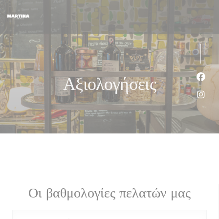
Πίνακας διαχείρισης "Μπισκότων" (Cookies)
Αξιολογήσεις
Face
Inst
Οι βαθμολογίες πελατών μας