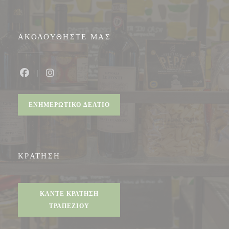
ΑΚΟΛΟΥΘΉΣΤΕ ΜΑΣ
Facebook ((ανοίγει σε νέο παράθυρο))
Instagram ((ανοίγει σε νέο παράθυρο))
ΕΝΗΜΕΡΩΤΙΚΌ ΔΕΛΤΊΟ
ΚΡΆΤΗΣΗ
ΚΆΝΤΕ ΚΡΆΤΗΣΗ
ΤΡΑΠΕΖΙΟΎ