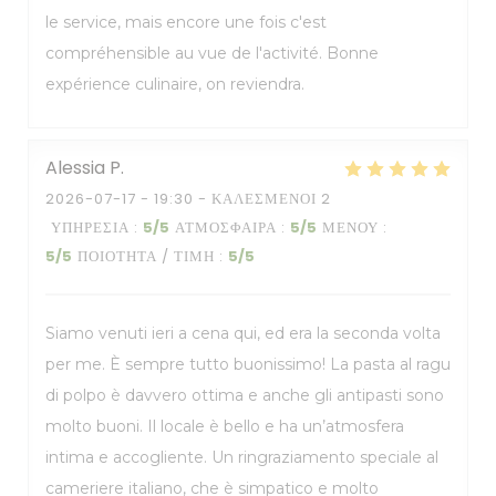
le service, mais encore une fois c'est
compréhensible au vue de l'activité. Bonne
expérience culinaire, on reviendra.
Alessia
P
2026-07-17
- 19:30 - ΚΑΛΕΣΜΈΝΟΙ 2
ΥΠΗΡΕΣΊΑ
:
5
/5
ΑΤΜΌΣΦΑΙΡΑ
:
5
/5
ΜΕΝΟΎ
:
5
/5
ΠΟΙΌΤΗΤΑ / ΤΙΜΉ
:
5
/5
Siamo venuti ieri a cena qui, ed era la seconda volta
per me. È sempre tutto buonissimo! La pasta al ragu
di polpo è davvero ottima e anche gli antipasti sono
molto buoni. Il locale è bello e ha un’atmosfera
intima e accogliente. Un ringraziamento speciale al
cameriere italiano, che è simpatico e molto