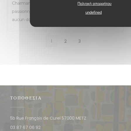
Charmante trattoria que je recommande à tous les
Πολιτική απορρήτου
passionnés de cuisine italienne. Je reviendrai sans
undefined
aucun doute.
1
2
3
ΤΟΠΟΘΕΣΊΑ
((ανοίγει σε νέο παράθυρ
5b Rue François de Curel 57000 METZ
03 87 67 06 92