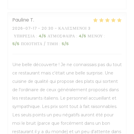
Pauline
T
2026-07-17
- 20:30 - ΚΑΛΕΣΜΈΝΟΙ 3
ΥΠΗΡΕΣΊΑ
:
4
/5
ΑΤΜΌΣΦΑΙΡΑ
:
4
/5
ΜΕΝΟΎ
:
5
/5
ΠΟΙΌΤΗΤΑ / ΤΙΜΉ
:
5
/5
Une belle découverte ! Je ne connaissais pas du tout
ce restaurant mais c'était une belle surprise. Une
cuisine de qualité qui propose des plats qui sortent
de l'ordinaire de ceux généralement proposés dans
les restaurants italiens. Le personnel accueillant et
sympathique. Les prix sont tout à fait raisonnables.
Les seuls points un peu négatifs auront été pour
moi le bruit (parce que forcément dans un bon
restaurant il y a du monde) et un peu d'attente dans