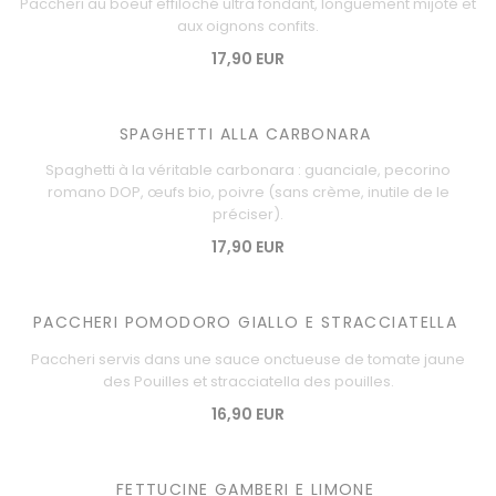
Paccheri au boeuf effiloché ultra fondant, longuement mijoté et
aux oignons confits.
17,90 EUR
SPAGHETTI ALLA CARBONARA
Spaghetti à la véritable carbonara : guanciale, pecorino
romano DOP, œufs bio, poivre (sans crème, inutile de le
préciser).
17,90 EUR
PACCHERI POMODORO GIALLO E STRACCIATELLA
Paccheri servis dans une sauce onctueuse de tomate jaune
des Pouilles et stracciatella des pouilles.
16,90 EUR
FETTUCINE GAMBERI E LIMONE