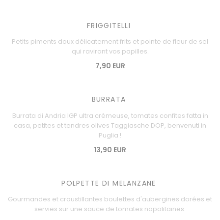
FRIGGITELLI
Petits piments doux délicatement frits et pointe de fleur de sel
qui raviront vos papilles.
7,90 EUR
BURRATA
Burrata di Andria IGP ultra crémeuse, tomates confites fatta in
casa, petites et tendres olives Taggiasche DOP, benvenuti in
Puglia !
13,90 EUR
POLPETTE DI MELANZANE
Gourmandes et croustillantes boulettes d'aubergines dorées et
servies sur une sauce de tomates napolitaines.