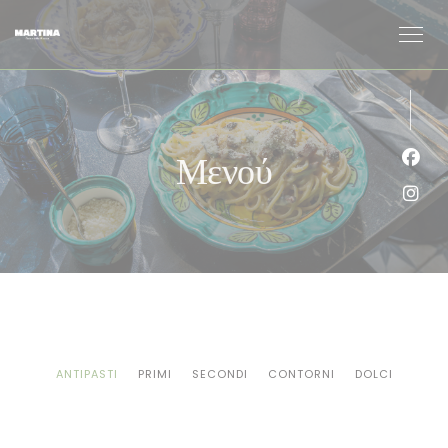
Πίνακας διαχείρισης "Μπισκότων" (Cookies)
Μενού
Face
Inst
ANTIPASTI
PRIMI
SECONDI
CONTORNI
DOLCI