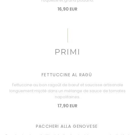
roquette et grana padano.
16,90 EUR
PRIMI
FETTUCCINE AL RAGÙ
Fettuccine au bon ragoût de bœuf et saucisse artisanale
longuement mijoté dans un mélange de sauce de tomates
napolitaines.
17,90 EUR
PACCHERI ALLA GENOVESE