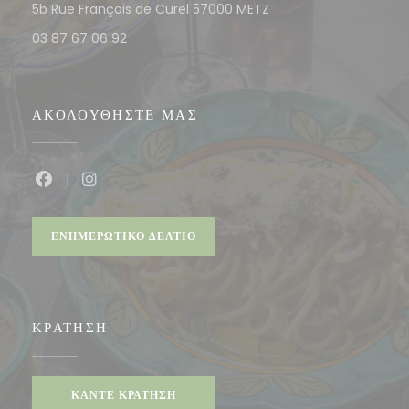
((ανοίγει σε νέο παράθυρ
5b Rue François de Curel 57000 METZ
03 87 67 06 92
ΑΚΟΛΟΥΘΉΣΤΕ ΜΑΣ
Facebook ((ανοίγει σε νέο παράθυρο))
Instagram ((ανοίγει σε νέο παράθυρο))
ΕΝΗΜΕΡΩΤΙΚΌ ΔΕΛΤΊΟ
ΚΡΆΤΗΣΗ
ΚΆΝΤΕ ΚΡΆΤΗΣΗ