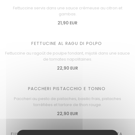
Fettuccine servis dans une sauce crémeuse au citron et
gambas.
21,90 EUR
FETTUCINE AL RAGU DI POLPO
Fettuccine au ragoût de poulpe fondant, mijoté dans une sauce
de tomates napolitaines.
22,90 EUR
PACCHERI PISTACCHIO E TONNO
Paccheri au pesto de pistaches, basilic frais, pistaches
torréfiées et tartare de thon rouge.
22,90 EUR
FUSILLI CREMA DI ZUCCHINE E RICOTTA SALATA