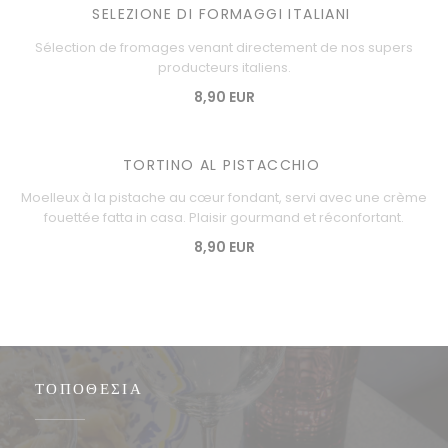
SELEZIONE DI FORMAGGI ITALIANI
Sélection de fromages venant directement de nos supers
producteurs italiens.
8,90 EUR
TORTINO AL PISTACCHIO
Moelleux à la pistache au cœur fondant, servi avec une crème
fouettée fatta in casa. Plaisir gourmand et réconfortant.
8,90 EUR
ΤΟΠΟΘΕΣΊΑ