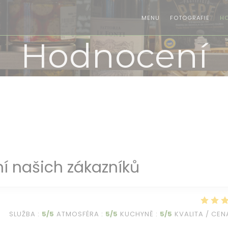
MENU
FOTOGRAFIE
H
Hodnocení
í našich zákazníků
SLUŽBA
:
5
/5
ATMOSFÉRA
:
5
/5
KUCHYNĚ
:
5
/5
KVALITA / CEN