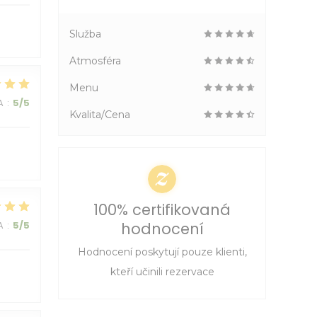
Služba
Atmosféra
Menu
A
:
5
/5
Kvalita/Cena
100% certifikovaná
A
:
5
/5
hodnocení
Hodnocení poskytují pouze klienti,
kteří učinili rezervace