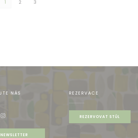
1
2
3
JTE NÁS
REZERVACE
REZERVOVAT STŮL
book ((otevře se v novém okně))
Instagram ((otevře se v novém okně))
NEWSLETTER