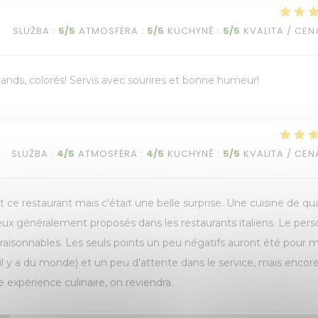
SLUŽBA
:
5
/5
ATMOSFÉRA
:
5
/5
KUCHYNĚ
:
5
/5
KVALITA / CEN
rmands, colorés! Servis avec sourires et bonne humeur!
SLUŽBA
:
4
/5
ATMOSFÉRA
:
4
/5
KUCHYNĚ
:
5
/5
KVALITA / CEN
 ce restaurant mais c'était une belle surprise. Une cuisine de qua
ceux généralement proposés dans les restaurants italiens. Le per
t raisonnables. Les seuls points un peu négatifs auront été pour m
il y a du monde) et un peu d'attente dans le service, mais encor
 expérience culinaire, on reviendra.