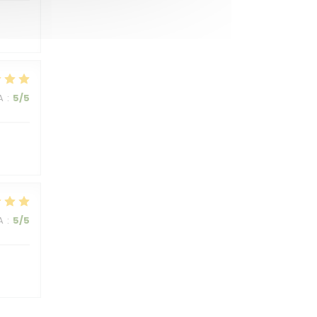
A
:
5
/5
A
:
5
/5