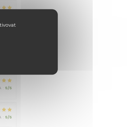
A
:
5
/5
tivovat
A
:
5
/5
A
:
5
/5