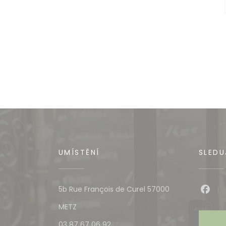
UMÍSTĚNÍ
SLEDU
5b Rue François de Curel 57000
Face
((otevře se v novém okně))
METZ
03 87 67 06 92