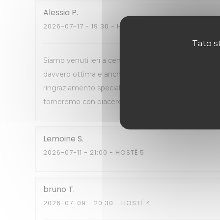
Alessia
P
2026-07-17
- 19:30 - HOSTÉ 2
Tato s
Siamo venuti ieri a cena qui, ed era la seconda volt
davvero ottima e anche gli antipasti sono molto buon
ringraziamento speciale al cameriere italiano, che è
torneremo con piacere!
Lemoine
S
2026-07-11
- 21:00 - HOSTÉ 5
bruno
T
2026-07-09
- 20:30 - HOSTÉ 4