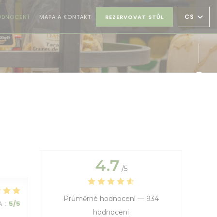
CS
ODNOCENÍ
MAPA A KONTAKT
REZERVOVAT STŮL
Face
Inst
4.7
/5
Průměrné hodnocení —
934
A
:
5
/5
hodnoceni