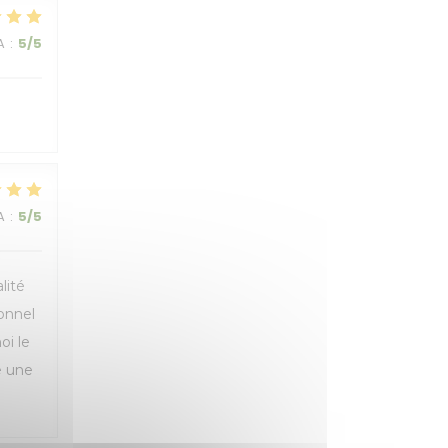
A
:
5
/5
A
:
5
/5
lité
sonnel
oi le
e une