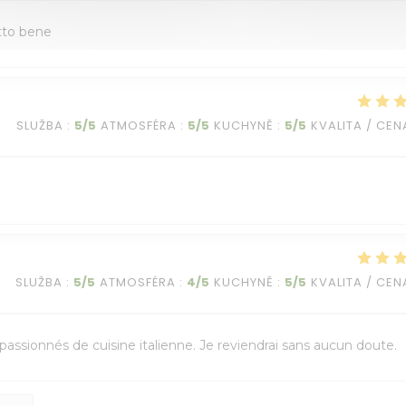
utto bene
SLUŽBA
:
5
/5
ATMOSFÉRA
:
5
/5
KUCHYNĚ
:
5
/5
KVALITA / CEN
SLUŽBA
:
5
/5
ATMOSFÉRA
:
4
/5
KUCHYNĚ
:
5
/5
KVALITA / CEN
assionnés de cuisine italienne. Je reviendrai sans aucun doute.