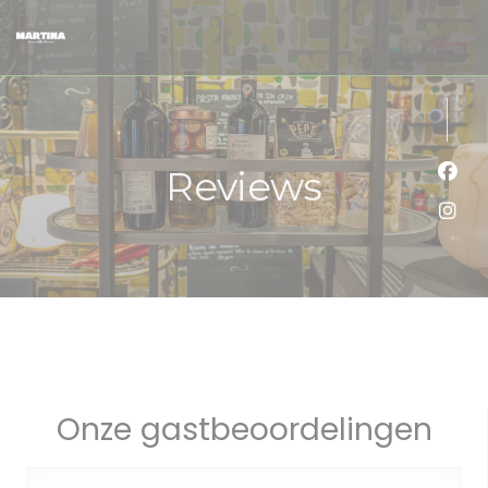
Cookies beheer paneel
Reviews
Face
Inst
Onze gastbeoordelingen