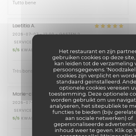
Tutto bene
Laetitia
A
2026-07-07
- 12:00 - GASTEN 2
SERVICE
:
5
/5
ATMOSFEER
:
5
/5
KEUKEN
:
5
/5
KWALITEIT / PRIJS
:
5
/5
Het restaurant en zijn partne
gebruiken cookies op deze site,
kan leiden tot de verzameling 
persoonsgegevens. 'Noodzakeli
Très bons plats
cookies zijn verplicht en wor
standaard geïnstalleerd. And
optionele cookies vereisen 
Marie-claire
V
toestemming. Deze optionele co
worden gebruikt om uw navigat
2026-07-08
- 12:00 - GASTEN 2
analyseren, het sitepubliek te m
SERVICE
:
5
/5
ATMOSFEER
:
4
/5
KEUKEN
:
functies te bieden (bijv. gerelat
aan sociale netwerken) of
5
/5
KWALITEIT / PRIJS
:
5
/5
gepersonaliseerde advertentie
inhoud weer te geven. Klik op 