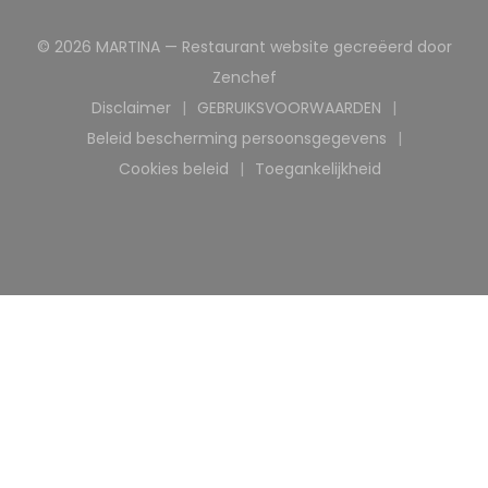
© 2026 MARTINA — Restaurant website gecreëerd door
((opent in een nieuw venst
Zenchef
Disclaimer
GEBRUIKSVOORWAARDEN
((opent in een nieuw venster))
((opent in een nieuw ve
Beleid bescherming persoonsgegevens
((opent in een nieuw venster))
Cookies beleid
Toegankelijkheid
((opent in een nieuw venster))
((opent in een nieuw 