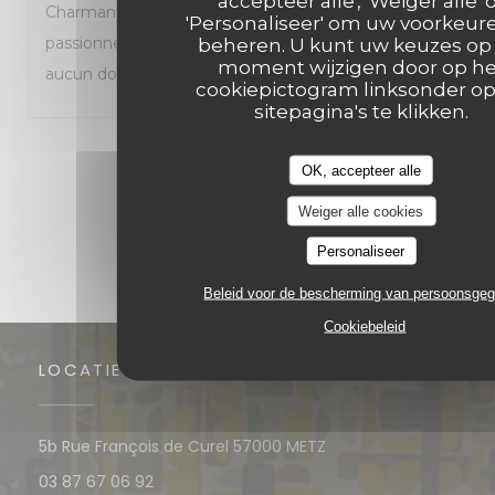
accepteer alle', 'Weiger alle' 
Charmante trattoria que je recommande à tous les
'Personaliseer' om uw voorkeur
passionnés de cuisine italienne. Je reviendrai sans
beheren. U kunt uw keuzes op 
moment wijzigen door op he
aucun doute.
cookiepictogram linksonder o
sitepagina's te klikken.
1
2
3
OK, accepteer alle
Weiger alle cookies
Personaliseer
Beleid voor de bescherming van persoonsge
Cookiebeleid
LOCATIE
((opent in een nieuw 
5b Rue François de Curel 57000 METZ
03 87 67 06 92