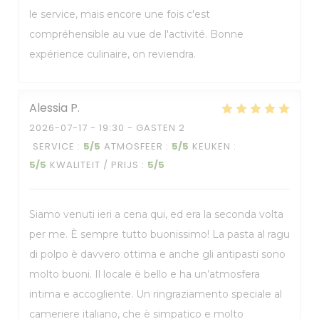
le service, mais encore une fois c'est
compréhensible au vue de l'activité. Bonne
expérience culinaire, on reviendra.
Alessia
P
2026-07-17
- 19:30 - GASTEN 2
SERVICE
:
5
/5
ATMOSFEER
:
5
/5
KEUKEN
:
5
/5
KWALITEIT / PRIJS
:
5
/5
Siamo venuti ieri a cena qui, ed era la seconda volta
per me. È sempre tutto buonissimo! La pasta al ragu
di polpo è davvero ottima e anche gli antipasti sono
molto buoni. Il locale è bello e ha un’atmosfera
intima e accogliente. Un ringraziamento speciale al
cameriere italiano, che è simpatico e molto