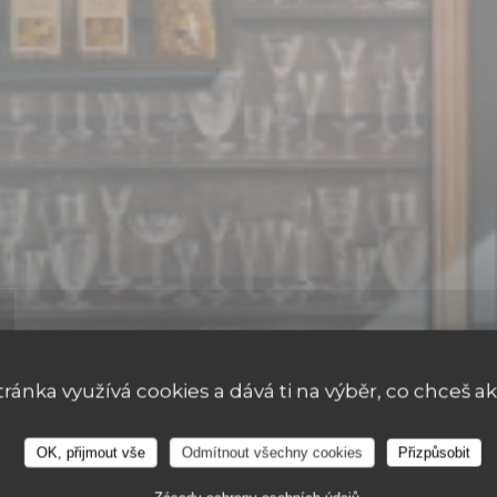
tránka využívá cookies a dává ti na výběr, co chceš ak
OK, přijmout vše
Odmítnout všechny cookies
Přizpůsobit