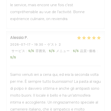
le service, mais encore une fois c'est
compréhensible au vue de l'activité. Bonne
expérience culinaire, on reviendra.
Alessia
P
2026-07-17
- 19:30 - ゲスト 2
サービス
:
5
/5
雰囲気
:
5
/5
メニュー
:
5
/5
品質-価格
:
5
/5
Siamo venuti ieri a cena qui, ed era la seconda volta
per me. È sempre tutto buonissimo! La pasta al ragu
di polpo è davvero ottima e anche gli antipasti sono
molto buoni. Il locale è bello e ha un’atmosfera
intima e accogliente. Un ringraziamento speciale al
cameriere italiano, che è simpatico e molto