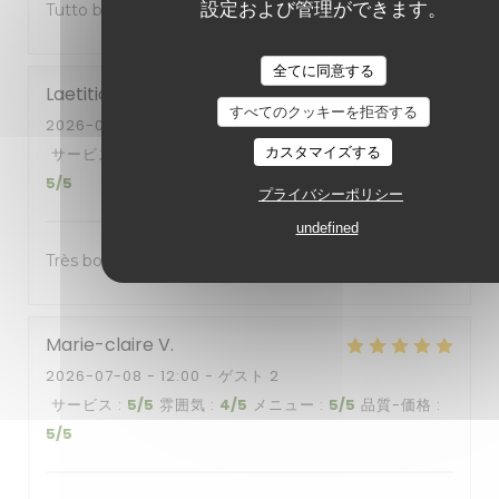
設定および管理ができます。
Tutto bene
全てに同意する
Laetitia
A
すべてのクッキーを拒否する
2026-07-07
- 12:00 - ゲスト 2
カスタマイズする
サービス
:
5
/5
雰囲気
:
5
/5
メニュー
:
5
/5
品質-価格
:
5
/5
プライバシーポリシー
undefined
Très bons plats
Marie-claire
V
2026-07-08
- 12:00 - ゲスト 2
サービス
:
5
/5
雰囲気
:
4
/5
メニュー
:
5
/5
品質-価格
:
5
/5