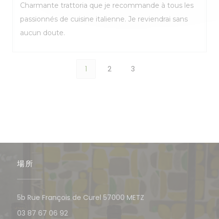
Charmante trattoria que je recommande à tous les
passionnés de cuisine italienne. Je reviendrai sans
aucun doute.
1
2
3
場所
((新しいウィンドウで開
5b Rue François de Curel 57000 METZ
03 87 67 06 92