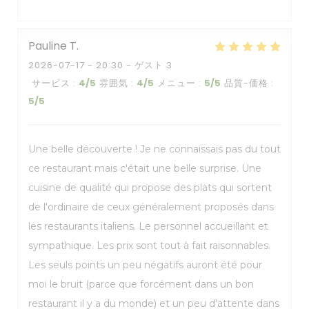
Pauline
T
2026-07-17
- 20:30 - ゲスト 3
サービス
:
4
/5
雰囲気
:
4
/5
メニュー
:
5
/5
品質-価格
:
5
/5
Une belle découverte ! Je ne connaissais pas du tout
ce restaurant mais c'était une belle surprise. Une
cuisine de qualité qui propose des plats qui sortent
de l'ordinaire de ceux généralement proposés dans
les restaurants italiens. Le personnel accueillant et
sympathique. Les prix sont tout à fait raisonnables.
Les seuls points un peu négatifs auront été pour
moi le bruit (parce que forcément dans un bon
restaurant il y a du monde) et un peu d'attente dans