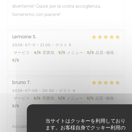
divertente! Grazie per la vostra accoglienza,
torneremo con piacere!
Lemoine
S
2026-07-11
- 21:00 - ゲスト 5
サービス
:
4
/5
雰囲気
:
5
/5
メニュー
:
5
/5
品質-価格
:
5
/5
bruno
T
2026-07-09
- 20:30 - ゲスト 4
サービス
:
5
/5
雰囲気
:
5
/5
メニュー
:
5
/5
品質-価格
:
5
/5
当サイトはクッキーを利用しており
Accueil et service impeccable, cuisine au top. Va
ます。お客様自身でクッキー利用の