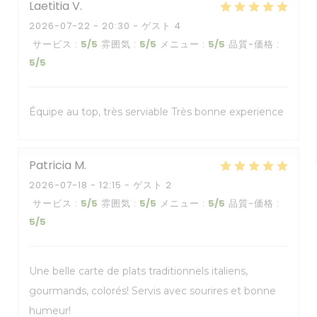
Laetitia
V
2026-07-22
- 20:30 - ゲスト 4
サービス
:
5
/5
雰囲気
:
5
/5
メニュー
:
5
/5
品質-価格
:
5
/5
Équipe au top, très serviable Très bonne experience
Patricia
M
2026-07-18
- 12:15 - ゲスト 2
サービス
:
5
/5
雰囲気
:
5
/5
メニュー
:
5
/5
品質-価格
:
5
/5
Une belle carte de plats traditionnels italiens,
gourmands, colorés! Servis avec sourires et bonne
humeur!