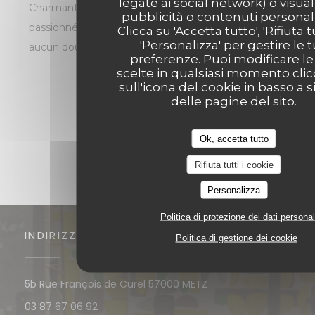
legate ai social network) o visual
Charmante trattoria que je recommande à tous les
pubblicità o contenuti personali
passionnés de cuisine italienne. Je reviendrai sans
Clicca su 'Accetta tutto', 'Rifiuta t
'Personalizza' per gestire le 
aucun doute.
preferenze. Puoi modificare le
scelte in qualsiasi momento cli
sull'icona del cookie in basso a s
1
2
3
delle pagine del sito.
Ok, accetta tutto
Rifiuta tutti i cookie
Personalizza
Politica di protezione dei dati personal
INDIRIZZO
Politica di gestione dei cookie
((apre una nuova fine
5b Rue François de Curel 57000 METZ
03 87 67 06 92