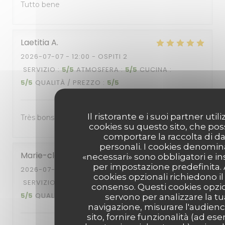
Tutto bene
Laetitia
A
2026-07-07
- 12:00 - OSPITI 2
SERVIZIO
:
5
/5
ATMOSFERA
:
5
/5
CUCINA
:
5
/5
QUALITÀ / PREZZO
:
5
/5
Il ristorante e i suoi partner util
Très bons plats
cookies su questo sito, che po
comportare la raccolta di da
personali. I cookies denomin
Marie-claire
V
«necessari» sono obbligatori e ins
per impostazione predefinita. A
2026-07-08
- 12:00 - OSPITI 2
cookies opzionali richiedono il
SERVIZIO
:
5
/5
ATMOSFERA
:
4
/5
CUCINA
:
consenso. Questi cookies opzio
5
/5
QUALITÀ / PREZZO
:
5
/5
servono per analizzare la tu
navigazione, misurare l'audienc
sito, fornire funzionalità (ad es