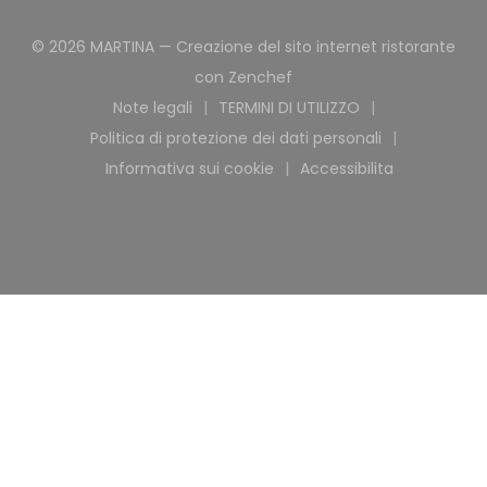
© 2026 MARTINA — Creazione del sito internet ristorante
((apre una nuova finestr
con
Zenchef
Note legali
TERMINI DI UTILIZZO
((apre una nuova finestra))
((apre una nuova finest
Politica di protezione dei dati personali
((apre una nuova finestra))
Informativa sui cookie
Accessibilita
((apre una nuova finestra))
((apre una nuova 