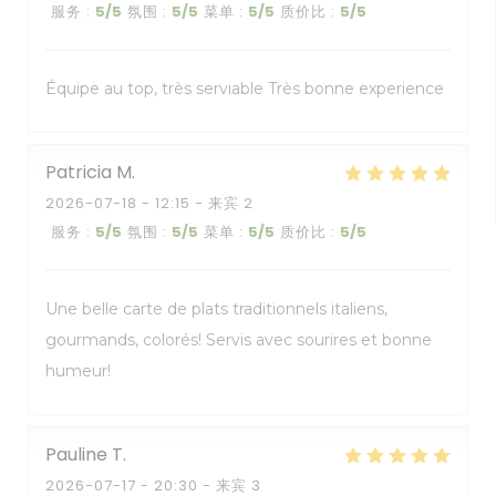
服务
:
5
/5
氛围
:
5
/5
菜单
:
5
/5
质价比
:
5
/5
Équipe au top, très serviable Très bonne experience
Patricia
M
2026-07-18
- 12:15 - 来宾 2
服务
:
5
/5
氛围
:
5
/5
菜单
:
5
/5
质价比
:
5
/5
Une belle carte de plats traditionnels italiens,
gourmands, colorés! Servis avec sourires et bonne
humeur!
Pauline
T
2026-07-17
- 20:30 - 来宾 3