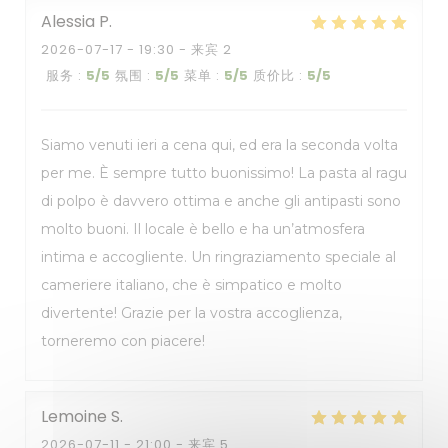
Alessia
P
2026-07-17
- 19:30 - 来宾 2
服务
:
5
/5
氛围
:
5
/5
菜单
:
5
/5
质价比
:
5
/5
Siamo venuti ieri a cena qui, ed era la seconda volta
per me. È sempre tutto buonissimo! La pasta al ragu
di polpo è davvero ottima e anche gli antipasti sono
molto buoni. Il locale è bello e ha un’atmosfera
intima e accogliente. Un ringraziamento speciale al
cameriere italiano, che è simpatico e molto
divertente! Grazie per la vostra accoglienza,
torneremo con piacere!
Lemoine
S
2026-07-11
- 21:00 - 来宾 5