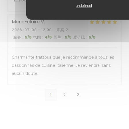
Très bons plats
undefined
Marie-claire
V
2026-07-08
- 12:00 - 来宾 2
服务
:
5
/5
氛围
:
4
/5
菜单
:
5
/5
质价比
:
5
/5
Charmante trattoria que je recommande à tous les
passionnés de cuisine italienne. Je reviendrai sans
aucun doute.
1
2
3