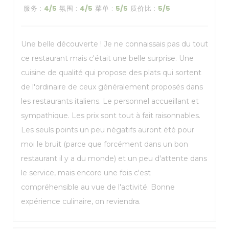
服务
:
4
/5
氛围
:
4
/5
菜单
:
5
/5
质价比
:
5
/5
Une belle découverte ! Je ne connaissais pas du tout
ce restaurant mais c'était une belle surprise. Une
cuisine de qualité qui propose des plats qui sortent
de l'ordinaire de ceux généralement proposés dans
les restaurants italiens. Le personnel accueillant et
sympathique. Les prix sont tout à fait raisonnables.
Les seuls points un peu négatifs auront été pour
moi le bruit (parce que forcément dans un bon
restaurant il y a du monde) et un peu d'attente dans
le service, mais encore une fois c'est
compréhensible au vue de l'activité. Bonne
expérience culinaire, on reviendra.