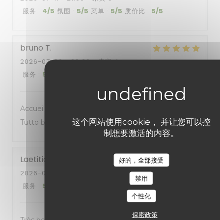
服务
:
4
/5
氛围
:
5
/5
菜单
:
5
/5
质价比
:
5
/5
bruno
T
2026-07-09
- 20:30 - 来宾 4
服务
:
5
/5
氛围
:
5
/5
菜单
:
5
/5
质价比
:
5
/5
Accueil et service impeccable, cuisine au top. Va
这个网站使用cookie， 并让您可以控
Tutto bene
制想要激活的内容。
Laetitia
A
好的，全部接受
2026-07-07
- 12:00 - 来宾 2
禁用
服务
:
5
/5
氛围
:
5
/5
菜单
:
5
/5
质价比
:
5
/5
个性化
保密政策