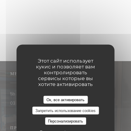
Этот сайт использует
кукис и позволяет вам
контролировать
МЕСТО
сервисы которые вы
хотите активировать
((открывается в новом о
5b Rue François de Curel 57000 METZ
Ок, все активировать
03 87 67 06 92
Запретить использование cookies
Персонализировать
ПРИСОЕДИНЯЙТЕСЬ К НАМ