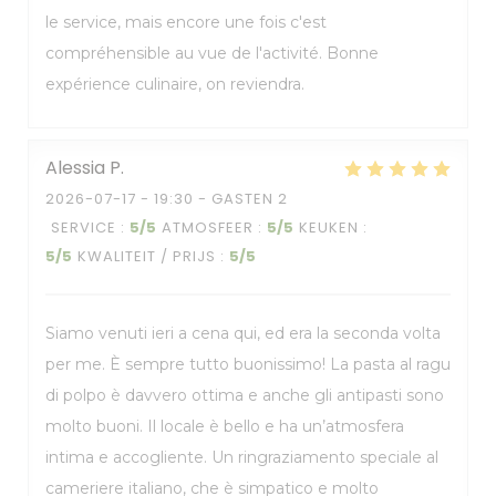
le service, mais encore une fois c'est
compréhensible au vue de l'activité. Bonne
expérience culinaire, on reviendra.
Alessia
P
2026-07-17
- 19:30 - GASTEN 2
SERVICE
:
5
/5
ATMOSFEER
:
5
/5
KEUKEN
:
5
/5
KWALITEIT / PRIJS
:
5
/5
Siamo venuti ieri a cena qui, ed era la seconda volta
per me. È sempre tutto buonissimo! La pasta al ragu
di polpo è davvero ottima e anche gli antipasti sono
molto buoni. Il locale è bello e ha un’atmosfera
intima e accogliente. Un ringraziamento speciale al
cameriere italiano, che è simpatico e molto