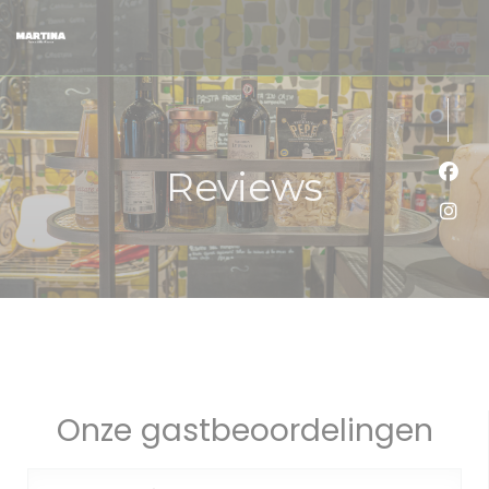
Cookies beheer paneel
Reviews
Face
Inst
Onze gastbeoordelingen