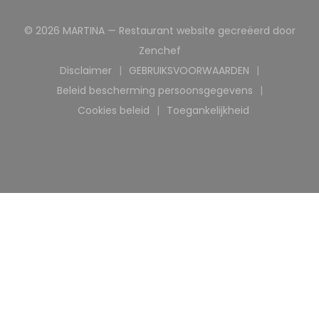
© 2026 MARTINA — Restaurant website gecreëerd door
((opent in een nieuw venst
Zenchef
Disclaimer
GEBRUIKSVOORWAARDEN
((opent in een nieuw venster))
((opent in een nieuw ve
Beleid bescherming persoonsgegevens
((opent in een nieuw venster))
Cookies beleid
Toegankelijkheid
((opent in een nieuw venster))
((opent in een nieuw 