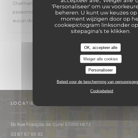
accepteer alle', 'Weiger alle' 
Charmante trattoria que je recommande à tous les
'Personaliseer' om uw voorkeur
passionnés de cuisine italienne. Je reviendrai sans
beheren. U kunt uw keuzes op 
moment wijzigen door op he
aucun doute.
cookiepictogram linksonder o
sitepagina's te klikken.
1
2
3
OK, accepteer alle
Weiger alle cookies
Personaliseer
Beleid voor de bescherming van persoonsge
Cookiebeleid
LOCATIE
((opent in een nieuw 
5b Rue François de Curel 57000 METZ
03 87 67 06 92