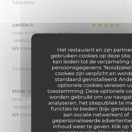
Tutto bene
Laetitia
A
2026-07-07
- 12:00 - GASTEN 2
SERVICE
:
5
/5
ATMOSFEER
:
5
/5
KEUKEN
:
5
/5
KWALITEIT / PRIJS
:
5
/5
Het restaurant en zijn partne
gebruiken cookies op deze site,
kan leiden tot de verzameling 
persoonsgegevens. 'Noodzakeli
Très bons plats
cookies zijn verplicht en wor
standaard geïnstalleerd. And
optionele cookies vereisen 
Marie-claire
V
toestemming. Deze optionele co
worden gebruikt om uw navigat
2026-07-08
- 12:00 - GASTEN 2
analyseren, het sitepubliek te m
SERVICE
:
5
/5
ATMOSFEER
:
4
/5
KEUKEN
:
functies te bieden (bijv. gerelat
aan sociale netwerken) of
5
/5
KWALITEIT / PRIJS
:
5
/5
gepersonaliseerde advertentie
inhoud weer te geven. Klik op 