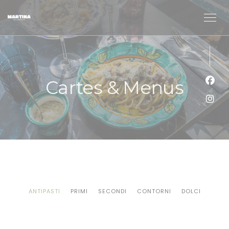
Personnalisation de vos choix en matière de cookies
Cartes & Menus
Face
Inst
ANTIPASTI
PRIMI
SECONDI
CONTORNI
DOLCI