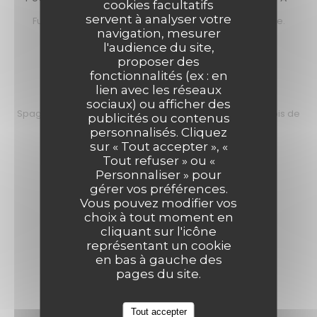
cookies facultatifs
servent à analyser votre
Fusilli à la crème de courgette, menthe et ricotta salée.
navigation, mesurer
16,90 EUR
l'audience du site,
proposer des
fonctionnalités (ex : en
lien avec les réseaux
SPAGHETTI CON ALICI E LIMONE
sociaux) ou afficher des
Spaghetti accompagné d'une délicieuse sauce d'anchois de
publicités ou contenus
Sicile, citron jaune et chapelure torréfiée.
personnalisés. Cliquez
sur « Tout accepter », «
18,90 EUR
Tout refuser » ou «
Personnaliser » pour
gérer vos préférences.
Vous pouvez modifier vos
choix à tout moment en
cliquant sur l'icône
SECONDI
représentant un cookie
en bas à gauche des
pages du site.
SALTIMBOCCA ALLA ROMANA
Tout accepter