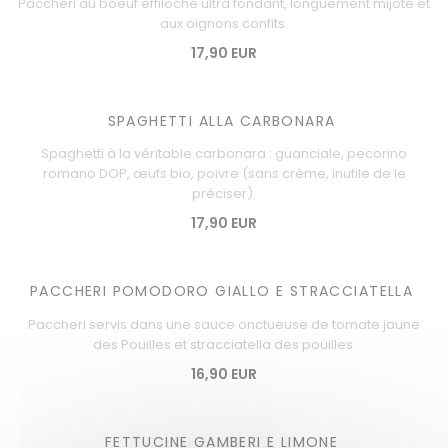
Paccheri au boeuf effiloché ultra fondant, longuement mijoté et
aux oignons confits.
17,90 EUR
SPAGHETTI ALLA CARBONARA
Spaghetti à la véritable carbonara : guanciale, pecorino
romano DOP, œufs bio, poivre (sans crème, inutile de le
préciser).
17,90 EUR
PACCHERI POMODORO GIALLO E STRACCIATELLA
Paccheri servis dans une sauce onctueuse de tomate jaune
des Pouilles et stracciatella des pouilles.
16,90 EUR
FETTUCINE GAMBERI E LIMONE