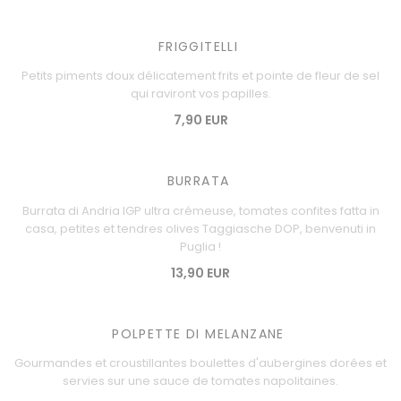
FRIGGITELLI
Petits piments doux délicatement frits et pointe de fleur de sel
qui raviront vos papilles.
7,90 EUR
BURRATA
Burrata di Andria IGP ultra crémeuse, tomates confites fatta in
casa, petites et tendres olives Taggiasche DOP, benvenuti in
Puglia !
13,90 EUR
POLPETTE DI MELANZANE
Gourmandes et croustillantes boulettes d'aubergines dorées et
servies sur une sauce de tomates napolitaines.