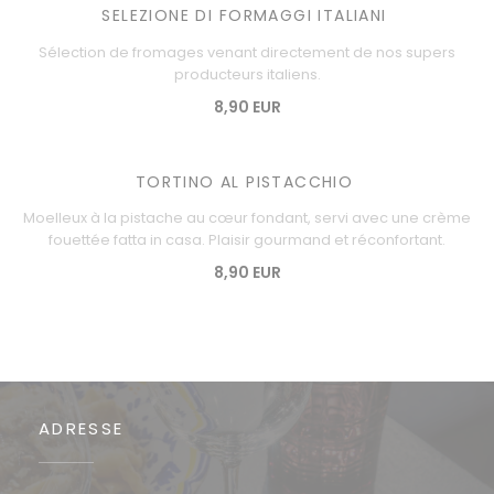
SELEZIONE DI FORMAGGI ITALIANI
Sélection de fromages venant directement de nos supers
producteurs italiens.
8,90 EUR
TORTINO AL PISTACCHIO
Moelleux à la pistache au cœur fondant, servi avec une crème
fouettée fatta in casa. Plaisir gourmand et réconfortant.
8,90 EUR
ADRESSE