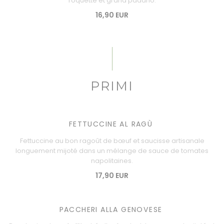
roquette et grana padano.
16,90 EUR
PRIMI
FETTUCCINE AL RAGÙ
Fettuccine au bon ragoût de bœuf et saucisse artisanale
longuement mijoté dans un mélange de sauce de tomates
napolitaines.
17,90 EUR
PACCHERI ALLA GENOVESE