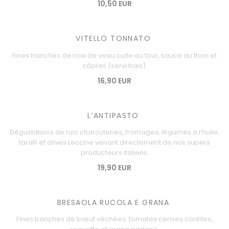
10,50 EUR
VITELLO TONNATO
Fines tranches de noix de veau cuite au four, sauce au thon et
câpres (servi frais).
16,90 EUR
L’ANTIPASTO
Dégustations de nos charcuteries, fromages, légumes à l’huile,
taralli et olives Leccine venant directement de nos supers
producteurs italiens.
19,90 EUR
BRESAOLA RUCOLA E GRANA
Fines tranches de bœuf séchées, tomates cerises confites,