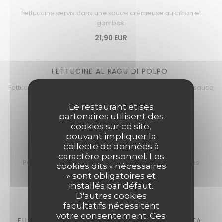
Fettuccine servis dans une sauce crémeuse au citron et
gambas.
21,90 EUR
FETTUCINE AL RAGU DI POLPO
Fettuccine au ragoût de poulpe fondant, mijoté dans une sauce
de tomates napolitaines.
Le restaurant et ses
22,90 EUR
partenaires utilisent des
cookies sur ce site,
pouvant impliquer la
PACCHERI PISTACCHIO E TONNO
collecte de données à
caractère personnel. Les
Paccheri au pesto de pistaches, basilic frais, pistaches
cookies dits « nécessaires
torréfiées et tartare de thon rouge.
» sont obligatoires et
installés par défaut.
22,90 EUR
D'autres cookies
facultatifs nécessitent
votre consentement. Ces
FUSILLI CREMA DI ZUCCHINE E RICOTTA SALATA