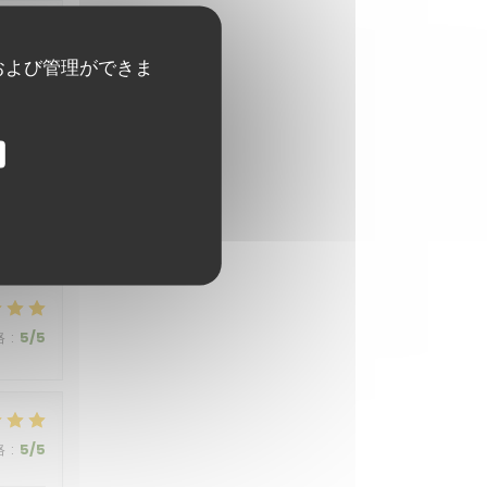
格
:
5
/5
および管理ができま
格
:
5
/5
格
:
5
/5