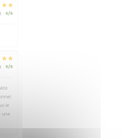
格
:
5
/5
格
:
5
/5
lité
sonnel
oi le
e une