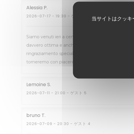
Alessia
P
2026-07-17
- 19:30 - ゲスト 2
当サイトはクッキ
Siamo venuti ieri a cena qui, ed era la seconda volt
davvero ottima e anche gli antipasti sono molto buon
ringraziamento speciale al cameriere italiano, che è
torneremo con piacere!
Lemoine
S
2026-07-11
- 21:00 - ゲスト 5
bruno
T
2026-07-09
- 20:30 - ゲスト 4