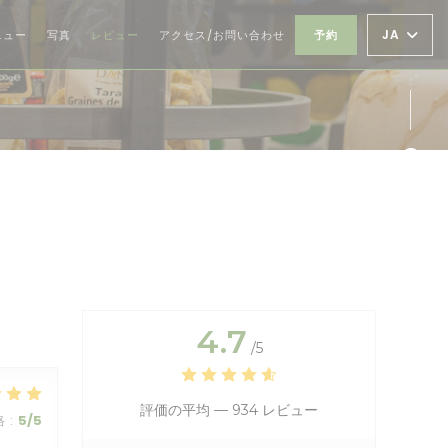
JA
ニュー
写真
レビュー
アクセス/お問い合わせ
予約
Fa
Ins
4.7
/5
評価の平均 —
934 レビュー
格
:
5
/5