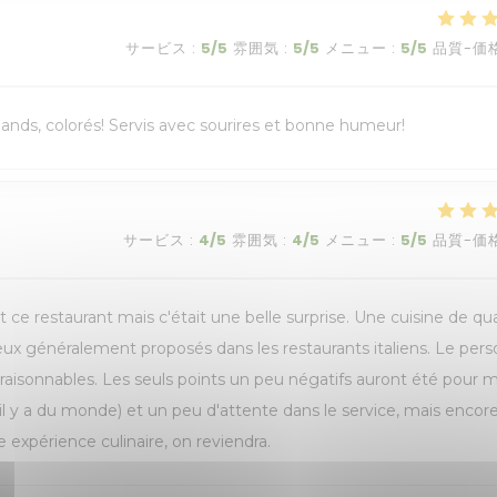
サービス
:
5
/5
雰囲気
:
5
/5
メニュー
:
5
/5
品質-価
rmands, colorés! Servis avec sourires et bonne humeur!
サービス
:
4
/5
雰囲気
:
4
/5
メニュー
:
5
/5
品質-価
 ce restaurant mais c'était une belle surprise. Une cuisine de qua
ceux généralement proposés dans les restaurants italiens. Le per
t raisonnables. Les seuls points un peu négatifs auront été pour m
il y a du monde) et un peu d'attente dans le service, mais encor
 expérience culinaire, on reviendra.