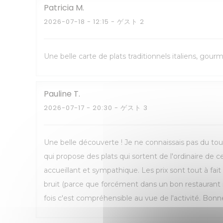
Patricia
M
2026-07-18
- 12:15 - ゲスト 2
Une belle carte de plats traditionnels italiens, gou
Pauline
T
2026-07-17
- 20:30 - ゲスト 3
Une belle découverte ! Je ne connaissais pas du tout
qui propose des plats qui sortent de l'ordinaire de 
accueillant et sympathique. Les prix sont tout à fai
bruit (parce que forcément dans un bon restaurant 
fois c'est compréhensible au vue de l'activité. Bonne