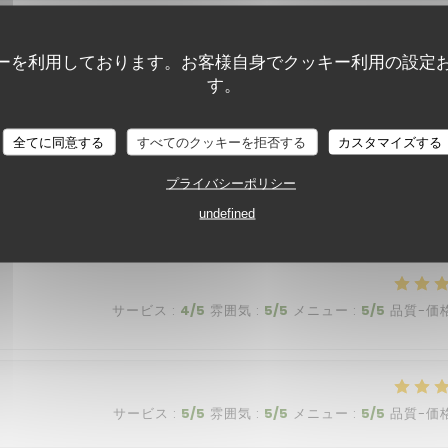
サービス
:
5
/5
雰囲気
:
5
/5
メニュー
:
5
/5
品質-価
ーを利用しております。お客様自身でクッキー利用の設定
す。
a per me. È sempre tutto buonissimo! La pasta al ragu di polpo è
全てに同意する
すべてのクッキーを拒否する
カスタマイズする
i. Il locale è bello e ha un’atmosfera intima e accogliente. Un
 simpatico e molto divertente! Grazie per la vostra accoglienza,
プライバシーポリシー
undefined
サービス
:
4
/5
雰囲気
:
5
/5
メニュー
:
5
/5
品質-価
サービス
:
5
/5
雰囲気
:
5
/5
メニュー
:
5
/5
品質-価