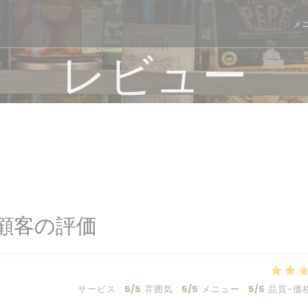
メ
レビュー
顧客の評価
サービス
:
5
/5
雰囲気
:
5
/5
メニュー
:
5
/5
品質-価