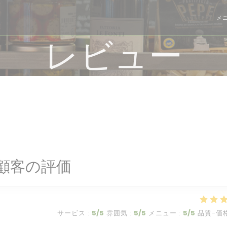
メ
レビュー
顧客の評価
サービス
:
5
/5
雰囲気
:
5
/5
メニュー
:
5
/5
品質-価