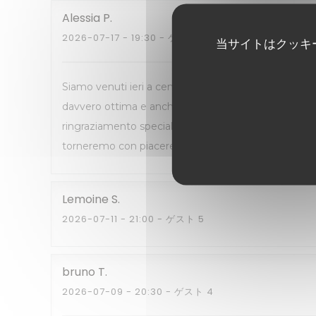
Alessia
P
2026-07-17
- 19:30 - ゲスト 2
当サイトはクッキ
Siamo venuti ieri a cena qui, ed era la seconda volt
davvero ottima e anche gli antipasti sono molto buon
ringraziamento speciale al cameriere italiano, che è
torneremo con piacere!
Lemoine
S
2026-07-11
- 21:00 - ゲスト 5
bruno
T
2026-07-09
- 20:30 - ゲスト 4