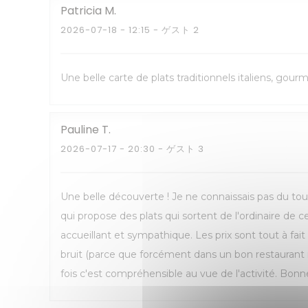
Patricia
M
2026-07-18
- 12:15 - ゲスト 2
Une belle carte de plats traditionnels italiens, gou
Pauline
T
2026-07-17
- 20:30 - ゲスト 3
Une belle découverte ! Je ne connaissais pas du tout
qui propose des plats qui sortent de l'ordinaire de 
accueillant et sympathique. Les prix sont tout à fai
bruit (parce que forcément dans un bon restaurant 
fois c'est compréhensible au vue de l'activité. Bonne