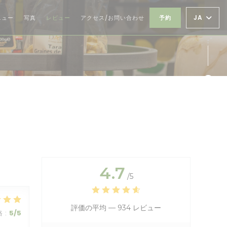
JA
ニュー
写真
レビュー
アクセス/お問い合わせ
予約
Fa
Ins
4.7
/5
評価の平均 —
934 レビュー
格
:
5
/5