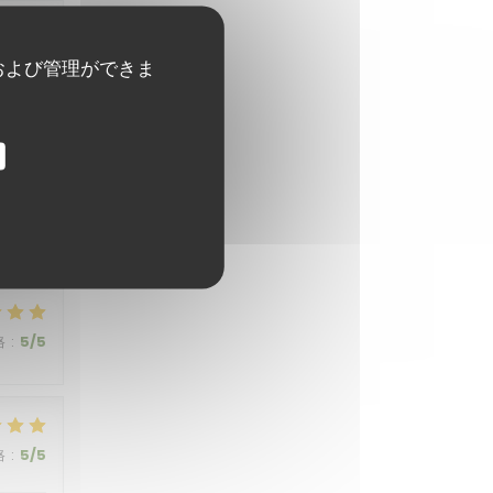
格
:
5
/5
および管理ができま
格
:
5
/5
格
:
5
/5