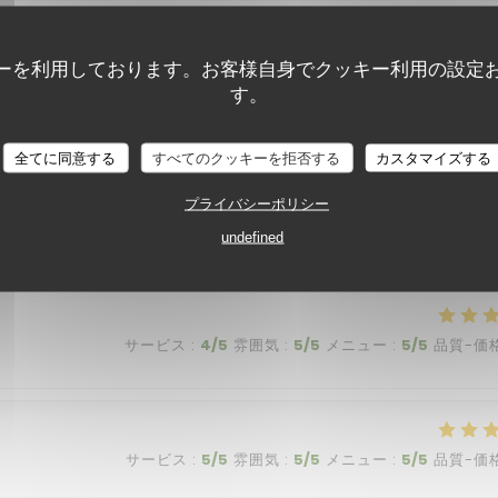
サービス
:
5
/5
雰囲気
:
5
/5
メニュー
:
5
/5
品質-価
ーを利用しております。お客様自身でクッキー利用の設定
す。
a per me. È sempre tutto buonissimo! La pasta al ragu di polpo è
全てに同意する
すべてのクッキーを拒否する
カスタマイズする
i. Il locale è bello e ha un’atmosfera intima e accogliente. Un
 simpatico e molto divertente! Grazie per la vostra accoglienza,
プライバシーポリシー
undefined
サービス
:
4
/5
雰囲気
:
5
/5
メニュー
:
5
/5
品質-価
サービス
:
5
/5
雰囲気
:
5
/5
メニュー
:
5
/5
品質-価