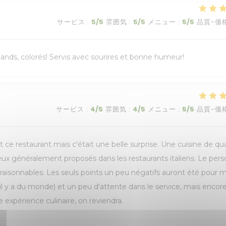
サービス
:
5
/5
雰囲気
:
5
/5
メニュー
:
5
/5
品質-価
rmands, colorés! Servis avec sourires et bonne humeur!
サービス
:
4
/5
雰囲気
:
4
/5
メニュー
:
5
/5
品質-価
 ce restaurant mais c'était une belle surprise. Une cuisine de qua
ceux généralement proposés dans les restaurants italiens. Le per
t raisonnables. Les seuls points un peu négatifs auront été pour m
il y a du monde) et un peu d'attente dans le service, mais encor
 expérience culinaire, on reviendra.