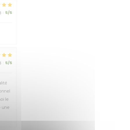
格
:
5
/5
格
:
5
/5
lité
sonnel
oi le
e une