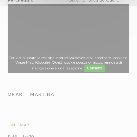
Gare - Charles de Gaulle
Parcheggio
Per visualizzare la mappa interattiva Waze, devi accettare i cookie di
Waze Map (Google). Questi cookie possono raccogliere dati di
navigazione e localizzazione.
Consenti
ORARI
MARTINA
LUN
-
MAR