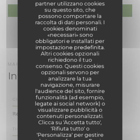
partner utilizzano cookies
su questo sito, che
possono comportare la
raccolta di dati personali. I
cookies denominati
«necessari» sono
obbligatori e installati per
impostazione predefinita.
Altri cookies opzionali
richiedono il tuo
MARTINA
RISTORANTE ITALIANO
METZ
consenso. Questi cookies
opzionali servono per
Informazioni pratiche
analizzare la tua
navigazione, misurare
l'audience del sito, fornire
funzionalità (ad esempio,
CUCINA
legate ai social network) o
visualizzare pubblicità o
Italiano tradizionale
contenuti personalizzati.
Clicca su 'Accetta tutto',
'Rifiuta tutto' o
TIPOLOGIA
'Personalizza' per gestire