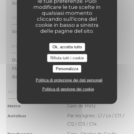
le tue preferenze. Puoi
Ristorante Italiano
modificare le tue scelte in
qualsiasi momento
SERVIZI
cliccando sull'icona del
cookie in basso a sinistra
delle pagine del sito.
Ristorante o da asporto
METODO DI PAGAMENTO
Ok, accetta tutto
Rifiuta tutti i cookie
Buoni pasto, Contactless Payment, Eurocard /
Mastercard, Contanti, Visa, American Express,
Personalizza
Bancomat
Politica di protezione dei dati personali
Politica di gestione dei cookie
ACCESSO
Gare de Metz
Metro
Par les lignes : L1 / L4 / C11 /
Autobus
C12 / C13 / C14