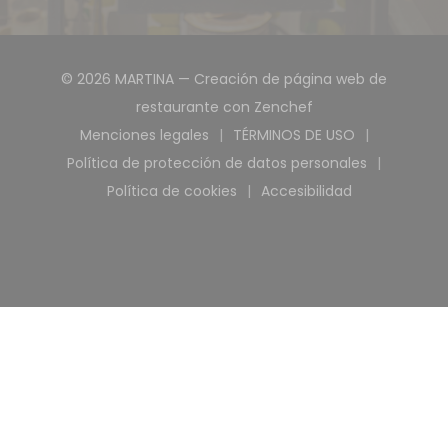
© 2026 MARTINA — Creación de página web de
((abre en una nue
restaurante con
Zenchef
Menciones legales
TÉRMINOS DE USO
((abre en una nueva ventana))
((abre en una nuev
Política de protección de datos personales
((abre en una nueva ventana)
Política de cookies
Accesibilidad
((abre en una nueva ventana))
((abre en una nuev