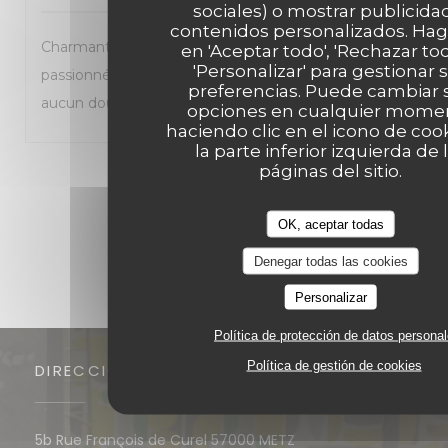
sociales) o mostrar publicida
contenidos personalizados. Haga
Charmante trattoria que je recommande à tous les
en 'Aceptar todo', 'Rechazar tod
'Personalizar' para gestionar 
passionnés de cuisine italienne. Je reviendrai sans
preferencias. Puede cambiar 
aucun doute.
opciones en cualquier mome
haciendo clic en el icono de coo
la parte inferior izquierda de 
páginas del sitio.
1
2
3
OK, aceptar todas
Denegar todas las cookies
Personalizar
Política de protección de datos persona
Política de gestión de cookies
DIRECCIÓN
((abre en una nueva
5b Rue François de Curel 57000 METZ