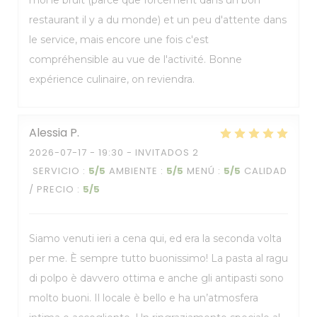
moi le bruit (parce que forcément dans un bon
restaurant il y a du monde) et un peu d'attente dans
le service, mais encore une fois c'est
compréhensible au vue de l'activité. Bonne
expérience culinaire, on reviendra.
Alessia
P
2026-07-17
- 19:30 - INVITADOS 2
SERVICIO
:
5
/5
AMBIENTE
:
5
/5
MENÚ
:
5
/5
CALIDAD
/ PRECIO
:
5
/5
Siamo venuti ieri a cena qui, ed era la seconda volta
per me. È sempre tutto buonissimo! La pasta al ragu
di polpo è davvero ottima e anche gli antipasti sono
molto buoni. Il locale è bello e ha un’atmosfera