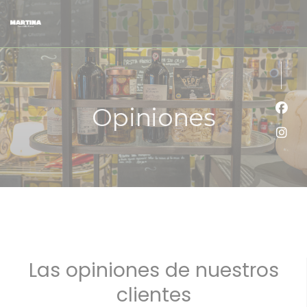
Personalización de sus opciones de cookies
Opiniones
Face
Inst
Las opiniones de nuestros
clientes