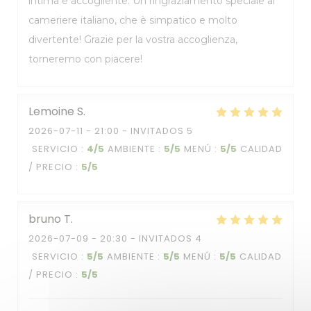
intima e accogliente. Un ringraziamento speciale al
cameriere italiano, che è simpatico e molto
divertente! Grazie per la vostra accoglienza,
torneremo con piacere!
Lemoine
S
2026-07-11
- 21:00 - INVITADOS 5
SERVICIO
:
4
/5
AMBIENTE
:
5
/5
MENÚ
:
5
/5
CALIDAD
/ PRECIO
:
5
/5
bruno
T
2026-07-09
- 20:30 - INVITADOS 4
SERVICIO
:
5
/5
AMBIENTE
:
5
/5
MENÚ
:
5
/5
CALIDAD
/ PRECIO
:
5
/5