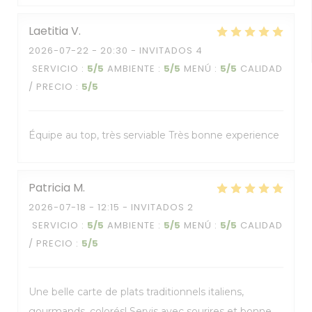
Laetitia
V
2026-07-22
- 20:30 - INVITADOS 4
SERVICIO
:
5
/5
AMBIENTE
:
5
/5
MENÚ
:
5
/5
CALIDAD
/ PRECIO
:
5
/5
Équipe au top, très serviable Très bonne experience
Patricia
M
2026-07-18
- 12:15 - INVITADOS 2
SERVICIO
:
5
/5
AMBIENTE
:
5
/5
MENÚ
:
5
/5
CALIDAD
/ PRECIO
:
5
/5
Une belle carte de plats traditionnels italiens,
gourmands, colorés! Servis avec sourires et bonne