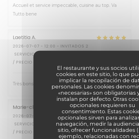
Accueil et service impeccable, cuisine au top. Va
Tutto bene
Laetitia
A
2026-07-07
- 12:00 - INVITADOS 2
SERVICIO
:
5
/5
AMBIENTE
:
5
/5
MENÚ
:
5
/5
CALIDAD
/ PRECIO
:
5
/5
El restaurante y sus socios util
cookies en este sitio, lo que p
implicar la recopilación de da
Très bons plats
personales. Las cookies denomi
«necesarias» son obligatorias 
instalan por defecto. Otras coo
opcionales requieren su
Marie-claire
V
consentimiento. Estas cooki
2026-07-08
- 12:00 - INVITADOS 2
opcionales sirven para analiza
navegación, medir la audiencia
SERVICIO
:
5
/5
AMBIENTE
:
4
/5
MENÚ
:
5
/5
CALIDAD
sitio, ofrecer funcionalidades 
/ PRECIO
:
5
/5
ejemplo, relacionadas con re