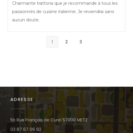
Charmante trattoria que je recommande à tous les
passionnés de cuisine italienne. Je reviendrai sans
aucun doute.
1
2
3
ADRESSE
((öffnet ein neues Fe
5b Rue François de Curel 57000 METZ
03 87 67 06 92