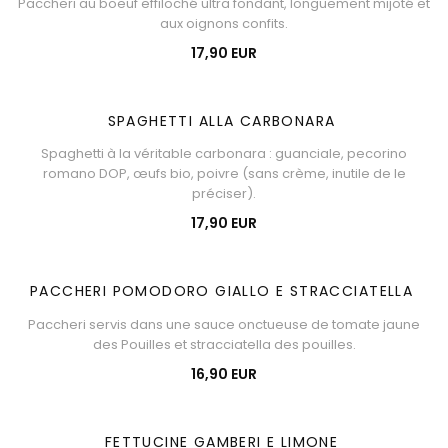
Paccheri au boeuf effiloché ultra fondant, longuement mijoté et
aux oignons confits.
17,90 EUR
SPAGHETTI ALLA CARBONARA
Spaghetti à la véritable carbonara : guanciale, pecorino
romano DOP, œufs bio, poivre (sans crème, inutile de le
préciser).
17,90 EUR
PACCHERI POMODORO GIALLO E STRACCIATELLA
Paccheri servis dans une sauce onctueuse de tomate jaune
des Pouilles et stracciatella des pouilles.
16,90 EUR
FETTUCINE GAMBERI E LIMONE