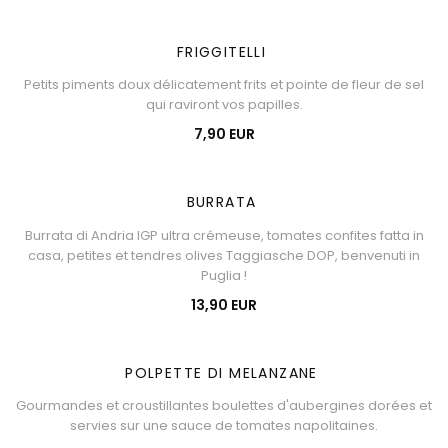
FRIGGITELLI
Petits piments doux délicatement frits et pointe de fleur de sel
qui raviront vos papilles.
7,90 EUR
BURRATA
Burrata di Andria IGP ultra crémeuse, tomates confites fatta in
casa, petites et tendres olives Taggiasche DOP, benvenuti in
Puglia !
13,90 EUR
POLPETTE DI MELANZANE
Gourmandes et croustillantes boulettes d'aubergines dorées et
servies sur une sauce de tomates napolitaines.