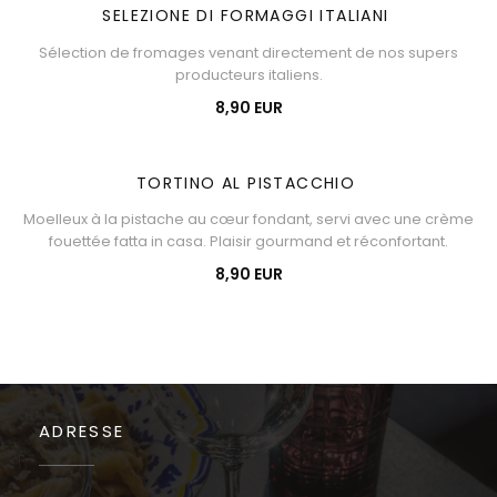
SELEZIONE DI FORMAGGI ITALIANI
Sélection de fromages venant directement de nos supers
producteurs italiens.
8,90 EUR
TORTINO AL PISTACCHIO
Moelleux à la pistache au cœur fondant, servi avec une crème
fouettée fatta in casa. Plaisir gourmand et réconfortant.
8,90 EUR
ADRESSE